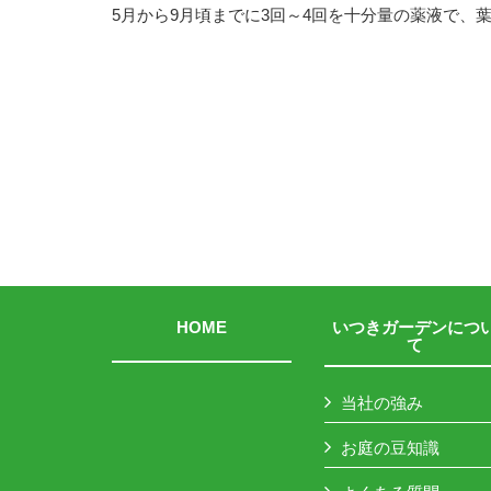
5月から9月頃までに3回～4回を十分量の薬液で、
HOME
いつきガーデンにつ
て
当社の強み
お庭の豆知識