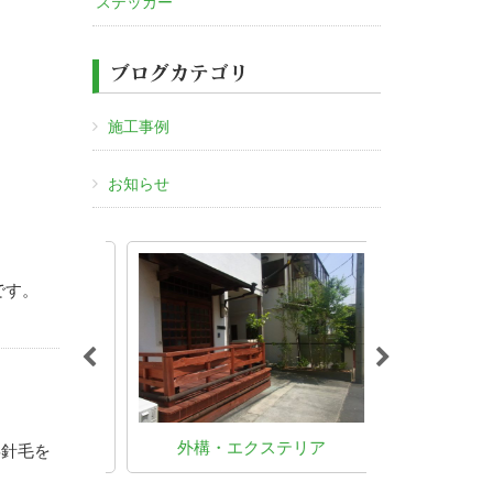
ステッカー
ブログカテゴリ
施工事例
お知らせ
です。
事
外構・エクステリア
剪定
毒針毛を