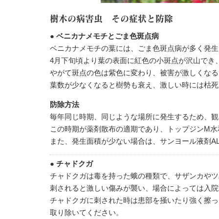
樹木の病害虫 その症状と防除
● ベニカナメモチとごま色斑点病
ベニカナメモチの葉には、ごま色斑点病が多く発生
4月下旬頃より葉の表面に紅色の小斑点が沢山でき
やがて斑点の色は紫色に変わり、被害が激しくなる
葉数が少なくなると樹勢も衰え、激しい時には枯死
防除方法
毎年同じ時期、同じような場所に発生するため、観
この時期が薬剤散布の適期であり、トップジンM水和剤
また、発生面積が少ない場合は、サンヨール液剤A
● チャドクガ
チャドクガは毒を持った蛾の種類で、サザンカやツ
刺されると激しい傷みが襲い、場合によっては入院
チャドクガに刺された時は患部を掻いたり強く擦っ
取り除いてください。