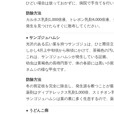
ひどい場合は放っておかずに、病院で手当てを行い
防除方法
カルホス乳剤1,000倍液、トレボン乳剤4,000倍
発生を見つけたらすぐに散布してください。
● サンゴジュハムシ
光沢のある広い葉を持つサンゴジュは、ひと際目立
しかし4月上中旬頃から秋頃にかけて、茶褐色の汚
これは、サンゴジュハムシが発生している証拠。
幼虫は黄褐色の長楕円形で、体の各節には黒い小斑
ネムシの様な甲虫です。
防除方法
冬の剪定枝を完全に除去し、発生源を断つことが最
薬剤はディプテレックス乳剤1,000倍、スミチオン乳
サンゴジュハムシは葉の裏に多く生息するので、薬
● うどんこ病