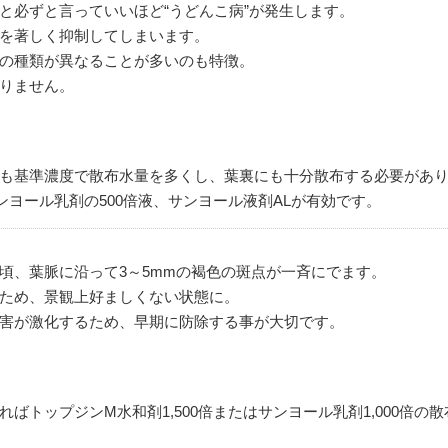
と必ずと言っていいほど“うどんこ病”が発生します。
を著しく抑制してしまいます。
の種類が異なることが多いのも特徴。
りません。
も基準濃度で散布水量を多くし、葉裏にも十分散布する必要があ
、サンヨール乳剤の500倍液、サンヨール液剤ALが有効です。
頃、葉脈に沿って3～5mmの褐色の斑点が一斉にでます。
ため、景観上好ましくない状態に。
害が激化するため、早期に防除する事が大切です。
トップジンM水和剤1,500倍またはサンヨール乳剤1,000倍の散