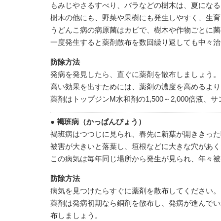
もみじやさるすべり、バラなどの樹木は、夏になる
樹木の他にも、野菜や果樹にも発生しやすく、生育
うどんこ病の病原菌はカビで、樹木や作物ごとに菌
一度発生すると薬剤散布を数回繰り返しても中々治
防除方法
発病を発見したら、直ぐに薬剤を散布しましょう。
高い効果を出すためには、薬剤の濃度を高めるより
薬剤はトップジンM水和剤の1,500～2,000倍液
● 褐班病（かっぱんびょう）
褐班病はつつじに見られ、春先に新葉が開ききった
被害が大きいと落葉し、垣根などに大きな穴があく
この病気は毎年同じ場所から発生が見られ、年々被
防除方法
病気を見つけたらすぐに薬剤を散布してください。
薬剤は発病初期なら銅剤を散布し、発病が進んでいれば
布しましょう。